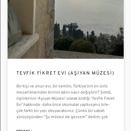
TEVFIK FIKRET EVI (AŞIYAN MÜZESI)
Bir kişi ve onun evi, bir semtin, Türkiye’nin en ünlü
mezarlıklarından birinin adını nasıl değiştirir? Şimdi,
ilgililerinin ‘Aşiyan Müzesi’ olarak bildiği ‘Tevfik Fikret
Evi’ hakkında -daha önce okumalar yaptıysanız bile-
çok farklı bir yazı okuyacaksınız. Çünkü bir sabah
yürüyüşünden “Şu müzeyi de gezsem” dedim, çok