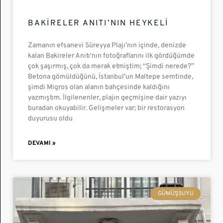
BAKIRELER ANITI’NIN HEYKELI
Zamanın efsanevi Süreyya Plajı’nın içinde, denizde
kalan Bakireler Anıtı‘nın fotoğraflarını ilk gördüğümde
çok şaşırmış, çok da merak etmiştim; “Şimdi nerede?”
Betona gömüldüğünü, İstanbul’un Maltepe semtinde,
şimdi Migros olan alanın bahçesinde kaldığını
yazmıştım. İlgilenenler, plajın geçmişine dair yazıyı
buradan okuyabilir. Gelişmeler var; bir restorasyon
duyurusu oldu
DEVAMI »
GÜMÜŞSUYU