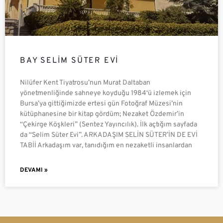
BAY SELIM SÜTER EVI
Nilüfer Kent Tiyatrosu’nun Murat Daltaban
yönetmenliğinde sahneye koyduğu 1984‘ü izlemek için
Bursa’ya gittiğimizde ertesi gün Fotoğraf Müzesi’nin
kütüphanesine bir kitap gördüm; Nezaket Özdemir’in
“Çekirge Köşkleri” (Sentez Yayıncılık). İlk açtığım sayfada
da “Selim Süter Evi”. ARKADAŞIM SELİN SÜTER’İN DE EVİ
TABİİ Arkadaşım var, tanıdığım en nezaketli insanlardan
DEVAMI »